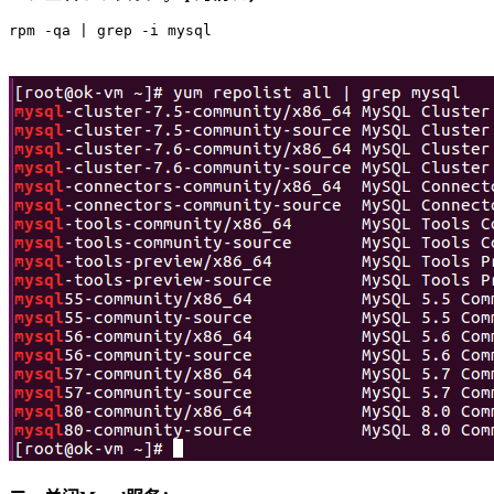
rpm -qa | grep -i mysql