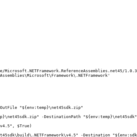
e/Microsoft.NETFramework.ReferenceAssemblies.net45/1.0.3
Assemblies\Microsoft\Framework\.NETFramework'

OutFile "${env:temp}\net45sdk.zip"

p}\net45sdk.zip" -DestinationPath "${env:temp}\net45sdk"

v4.5", $True)

t45sdk\build\.NETFramework\v4.5" -Destination "${env:sdk