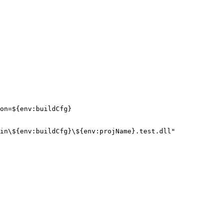
on=${env:buildCfg}

in\${env:buildCfg}\${env:projName}.test.dll"