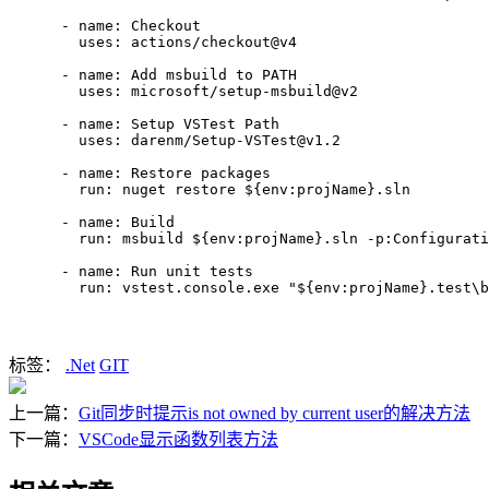
      - name: Checkout

        uses: actions/checkout@v4

      - name: Add msbuild to PATH

        uses: microsoft/setup-msbuild@v2

      - name: Setup VSTest Path

        uses: darenm/Setup-VSTest@v1.2

      - name: Restore packages

        run: nuget restore ${env:projName}.sln

      - name: Build

        run: msbuild ${env:projName}.sln -p:Configurati
      - name: Run unit tests

        run: vstest.console.exe "${env:projName}.test\b
标签：
.Net
GIT
上一篇：
Git同步时提示is not owned by current user的解决方法
下一篇：
VSCode显示函数列表方法