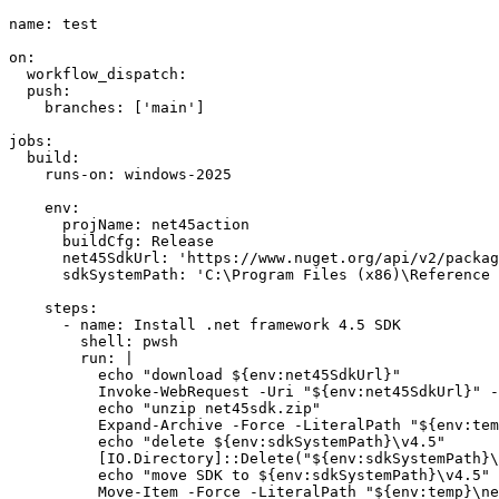
name: test

on:

  workflow_dispatch:

  push:

    branches: ['main']

jobs:

  build:

    runs-on: windows-2025

    env:

      projName: net45action

      buildCfg: Release

      net45SdkUrl: 'https://www.nuget.org/api/v2/packag
      sdkSystemPath: 'C:\Program Files (x86)\Reference 
    steps:

      - name: Install .net framework 4.5 SDK

        shell: pwsh

        run: |

          echo "download ${env:net45SdkUrl}"

          Invoke-WebRequest -Uri "${env:net45SdkUrl}" -
          echo "unzip net45sdk.zip"

          Expand-Archive -Force -LiteralPath "${env:tem
          echo "delete ${env:sdkSystemPath}\v4.5"

          [IO.Directory]::Delete("${env:sdkSystemPath}\
          echo "move SDK to ${env:sdkSystemPath}\v4.5"

          Move-Item -Force -LiteralPath "${env:temp}\ne