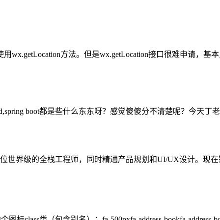
getLocation方法。但是wx.getLocation接口很难
ud,spring boot都是些什么东东呀？感觉傻傻分不清楚呢？今天丁老师就给你们解
一位世界级的全栈工程师，同时精通产品规划和UI/UX设计。
类（包含别名）：fa-500pxfa-address-bookfa-address-book-ofa-