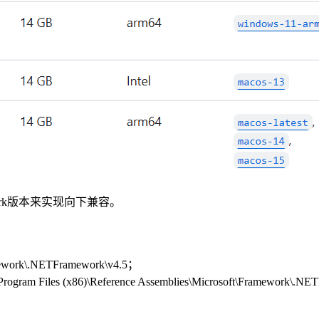
work版本来实现向下兼容。
amework\.NETFramework\v4.5；
Program Files (x86)\Reference Assemblies\Microsoft\Framework\.