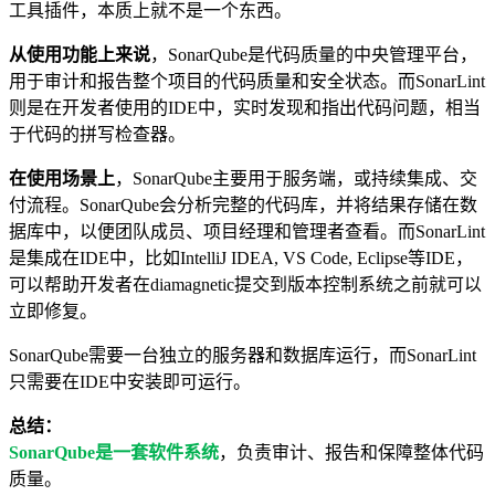
工具插件，本质上就不是一个东西。
从使用功能上来说
，
SonarQube是
代码质量的中央管理平台，
用于审计和报告整个项目的代码质量和安全状态。而
SonarLint
则是
在开发者使用的IDE中，实时发现和指出代码问题，相当
于代码的拼写检查器。
在使用场景上
，
SonarQube
主要用于服务端，或持续集成、交
付流程。
SonarQube
会分析完整的代码库，并将结果存储在数
据库中，以便团队成员、项目经理和管理者查看。而
SonarLint
是
集成在IDE中，比如
IntelliJ IDEA, VS Code, Eclipse等IDE
，
可以帮助开发者在diamagnetic提交到版本控制系统之前就可以
立即修复。
SonarQube
需要一台独立的服务器和数据库运行，而
SonarLint
只需要在IDE中安装即可运行。
总结：
SonarQube是一套软件系统
，
负责审计、报告和保障整体代码
质量。