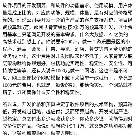
软件项目的开发预算，和软件的功能需求、使用规模、用户体
量是成正比的，对应的功能、规模、体量，是有对应的价格预
算的。你说公司要开发一套销售产品的客户支持系统，项目经
费预算就5万，那团队肯定给你按照5万的预算来开发，这个费
用基本上只能满足开发的基本需求，什么大数据、AI之类的
高技术就别想上了。你说要拿200万，做一个游乐园景区的小
程序，涵盖了会员、门票、导览、酒店、餐饮等景区全功能的
业务线上化，这个费用对开发团队来说不低了，人家肯定从底
层架构就给你规划好，包括功能实用性、稳定性、安全性、可
持续性等等。还有人说拿1000元做一个网站，这也不是不可
以，网上随便找个网站模板下载下来简单一改就行了，毕竟是
1000元的费用，也就是一顿饭的钱，能给你实现一个网站就不
错了，谁还管你什么安全性和稳定性。
所以说，开发价格和预算决定了软件项目的技术架构，预算越
低，开发就越粗糙，越应付；反而预算越高，开发就越严谨、
越稳定。总之付出多少就收获多少，你花多少钱，就能得到对
应价值的产品。你说你就想花个5千1万，就又想这功能那功能
的，这架构那架构的，做梦去吧你。