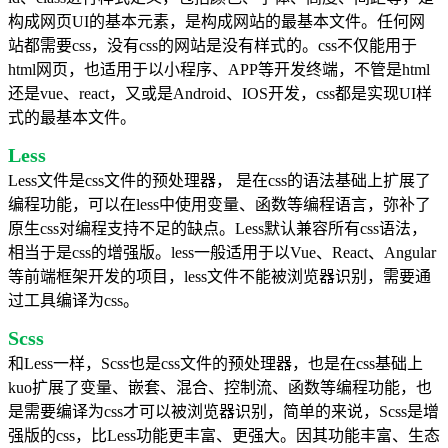
构成网页UI的基本元素，是构成网站的最基本文件。任何网
站都需要css，没有css的网站是没有样式的。css不仅能用于
html网页，也适用于以小程序、APP等开发终端，不管是html
还是vue、react，又或是Android、IOS开发，css都是实现UI样
式的最基本文件。
Less
Less文件是css文件的预处理器， 是在css的语法基础上扩展了
编程功能，可以在less中使用变量、函数等编程语言，弥补了
原生css对编程支持不足的缺点。
Less默认兼容所有css语法，
相当于是css的增强版。
less一般适用于以Vue、React、Angular
等前端框架开发的项目，
less文件不能被浏览器识别，需要通
过工具编译为css。
Scss
和Less一样，Scss也是css文件的预处理器，也是在css基础上
kuo扩展了变量、嵌套、混合、控制流、函数等编程功能，也
是需要编译为css才可以被浏览器识别，简单的来说，Scss是增
强版的css，比Less功能更丰富、更强大。因其功能丰富、生态