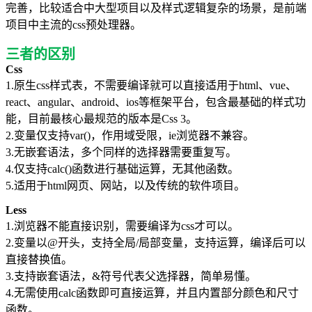
完善，比较适合中大型项目以及样式
逻辑
复杂的场景，是前端
项目中主流的css预处理器。
三者的区别
Css
1.原生css样式表，
不需要编译就
可以直接适用于html、vue、
react、angular、android、ios等框架平台，包含最基础的样式功
能，目前最核心最规范的版本是Css 3。
2.变量仅支持var()，作用域受限，ie浏览器不兼容。
3.
无嵌套语法，多个同样的选择器需要重复写。
4.仅支持calc()函数进行基础运算，无其他函数。
5.适用于html网页、网站，以及传统的软件项目。
Less
1.浏览器不能直接识别，需要编译为css才可以。
2.变量以@开头，支持全局/局部变量，支持运算，编译后可以
直接替换值。
3.支持嵌套语法，&符号代表父选择器，简单易懂。
4.无需使用calc函数即可直接运算，并且内置部分颜色和尺寸
函数。