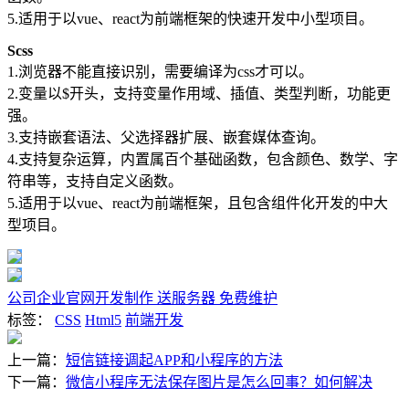
5.适用于以vue、react为前端框架的
快速开发
中小型项目。
Scss
1.
浏览器不能直接识别，需要编译为css才可以。
2.变量以$开头，支持变量作用域、插值、类型判断，功能更
强。
3.支持嵌套语法、父选择器扩展、嵌套媒体查询。
4.支持复杂运算，内置属百个基础函数，包含颜色、数学、字
符串等，支持自定义函数。
5.适用于
以vue、react为前端框架，且包含
组件化开发
的
中大
型项目。
公司企业官网开发制作 送服务器 免费维护
标签：
CSS
Html5
前端开发
上一篇：
短信链接调起APP和小程序的方法
下一篇：
微信小程序无法保存图片是怎么回事？如何解决