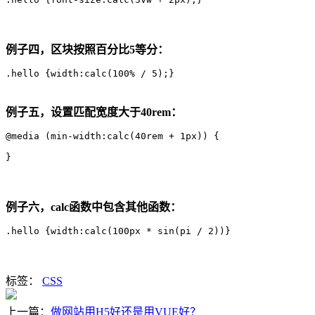
例子四，区块按照百分比5等分：
.hello {width:calc(100% / 5);}
例子五，设置匹配宽度大于40rem：
@media (min-width:calc(40rem + 1px)) {

}
例子六，calc函数中包含其他函数：
.hello {width:calc(100px * sin(pi / 2))}
标签：
CSS
上一篇：
做网站用H5好还是用VUE好？