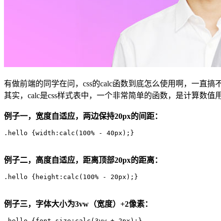
有做前端的同学在问，css的calc函数到底怎么使用啊，一
其实，calc是css样式表中，一个非常简单的函数，是计算
例子一，宽度自适应，两边保持20px的间距：
.hello {width:calc(100% - 40px);}
例子二，高度自适应，距离顶部20px的距离：
.hello {height:calc(100% - 20px);}
例子三，字体大小为3vw（宽度）+2像素：
.hello {font-size:calc(3vw + 2px);}