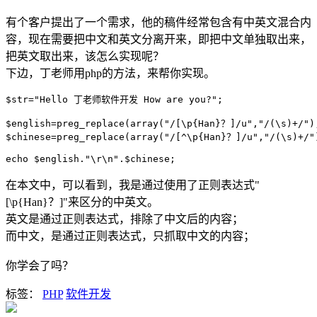
有个客户提出了一个需求，他的稿件经常包含有中英文混合内
容，现在需要把中文和英文分离开来，即把中文单独取出来，
把英文取出来，该怎么实现呢？
下边，丁老师用php的方法，来帮你实现。
$str="Hello 丁老师软件开发 How are you?";

$english=preg_replace(array("/[\p{Han}？]/u","/(\s)+/"),
$chinese=preg_replace(array("/[^\p{Han}？]/u","/(\s)+/")
echo $english."\r\n".$chinese;
在本文中，可以看到，我是通过使用了正则表达式"
[\p{Han}？]"来区分的中英文。
英文是通过正则表达式，排除了中文后的内容；
而中文，是通过正则表达式，只抓取中文的内容；
你学会了吗？
标签：
PHP
软件开发