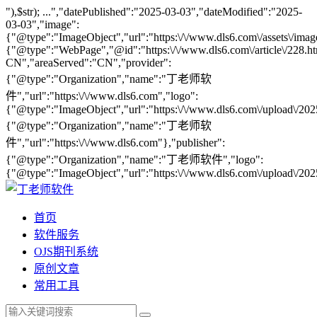
"),$str); ...","datePublished":"2025-03-03","dateModified":"2025-
03-03","image":
{"@type":"ImageObject","url":"https:\/\/www.dls6.com\/assets\/imag
{"@type":"WebPage","@id":"https:\/\/www.dls6.com\/article\/228.ht
CN","areaServed":"CN","provider":
{"@type":"Organization","name":"丁老师软
件","url":"https:\/\/www.dls6.com","logo":
{"@type":"ImageObject","url":"https:\/\/www.dls6.com\/upload\/20
{"@type":"Organization","name":"丁老师软
件","url":"https:\/\/www.dls6.com"},"publisher":
{"@type":"Organization","name":"丁老师软件","logo":
{"@type":"ImageObject","url":"https:\/\/www.dls6.com\/upload\/20
首页
软件服务
OJS期刊系统
原创文章
常用工具