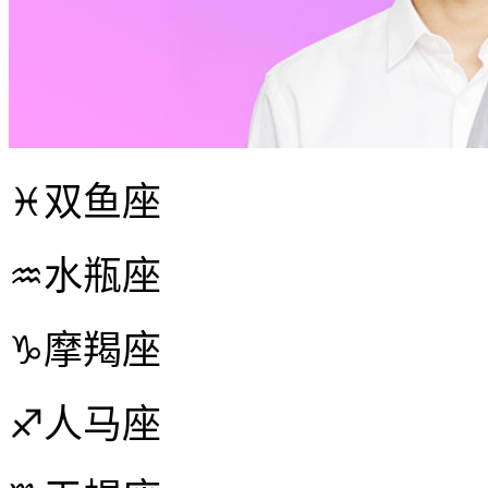
♓双鱼座
♒水瓶座
♑摩羯座
♐人马座