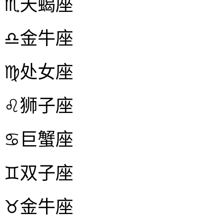
♏天蝎座
♎金牛座
♍处女座
♌狮子座
♋巨蟹座
♊双子座
♉金牛座