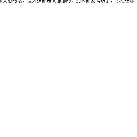
和安慰的话，但大多都是文邹邹的，别人都要离职了，你还在那