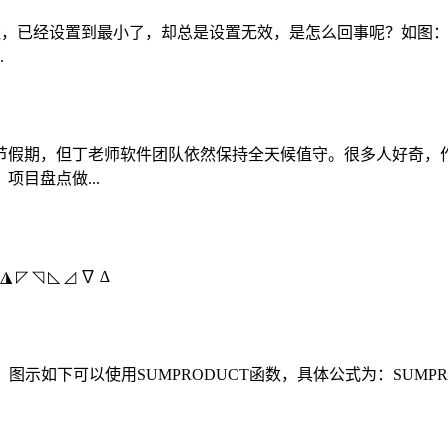
高度间距，已经设置到最小了，却总是设置无效，是怎么回事呢？如
.
春节假期，但丁老师软件团队依然保持全天候值守。很多人好奇
目盘点做...
◮ ◸ ◹ ◺ ◿ ∇ ∆
可以使用SUMPRODUCT函数，具体公式为：SUMPRODUCT(A