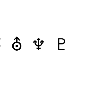
 ⛢ ♆ ♇