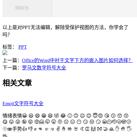
以上是对PPT无法编辑，解除受保护视图的方法，你学会了
吗？
标签：
PPT
上一篇：
Office的Word中衬于文字下方的嵌入图片如何选择？
下一篇：
罗马文数字符号大全
相关文章
Emoji文字符号大全
情绪表情😀 😃 😄 😁 😆 🤣 😂 🙂 🙃 😉 😊 😇😍 😘 😗 😙 😚
😋 😛 😜 🤪 😝 🤑🤗 🤭 🤫 🤨 😐 😑 😶 😏 😒 🙄 😬🫠🫡🫢🫣🫤
🫥🫨手势👍 👎 ✊ 👊 🤛 🤜 ✌️ 🤞 🤟 🤘 🤙👏 🙌 👐 🤝 🙏 ✋ 🤚 🖐
🖖 ...