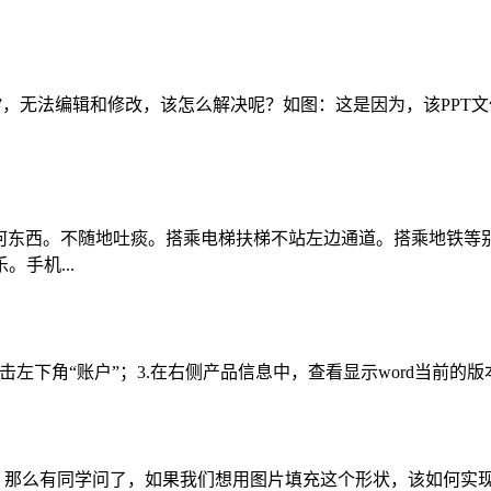
”，无法编辑和修改，该怎么解决呢？如图：这是因为，该PPT
合吃任何东西。不随地吐痰。搭乘电梯扶梯不站左边通道。搭乘地铁
手机...
.点击左下角“账户”；3.在右侧产品信息中，查看显示word当前的
有同学问了，如果我们想用图片填充这个形状，该如何实现呢？今天丁老