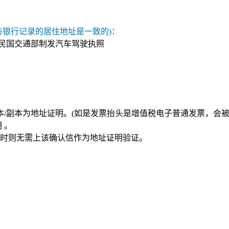
与银行记录的居住地址是一致的)：
华民国交通部制发汽车驾驶执照
本/副本为地址证明。(如是发票抬头是增值税电子普通发票，会被
 。
信时则无需上该确认信作为地址证明验证。