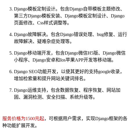
Django
模板定制设计。包含
Django
自带模板主题修改、
第三方
Django
模板安装、
Django
模板定制设计、
Django
页面修改、Css样式调整等。
Django
故障解决。包含
Django
错误处理、bug修复、运行
故障解决、疑难杂症处理等。
Django
移动端开发，包含
Django
微信H5版、
Django
微信
小程序、
Django
安卓和Ios苹果APP开发等移动端。
Django
SEO功能开发，以使其更好的支持google收录，
增加检索量和提升网站关键词排名。
Django
运维支持，包含数据恢复、程序恢复、网站加
固、漏洞检测、安全扫描、系统升级等。
服务价格为1500元起
，可根据用户需求，实现Django框架的各
种功能扩展开发。