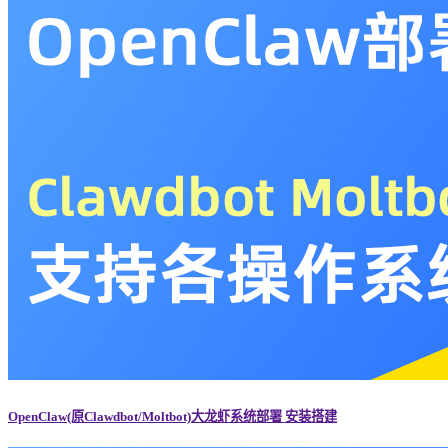
OpenClaw(原Clawdbot/Moltbot)大龙虾系统部署 安装搭建