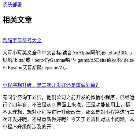
系统部署
相关文章
希腊字母符号大全
大写小写英文全称中文音标/读音ΑαAlpha阿尔法/ˈælfə/ΒβBeta
贝塔/ˈbiːtə/ 或 /ˈbeɪtə/ΓγGamma噶马/ˈɡæmə/ΔδDelta德腰塔/ˈdeltə/
ΕεEpsilon艾普斯隆/ˈepsɪlɒn/Ζζ...
小程序想升级，是二次开发好还是重做划算？
有同学咨询丁老师，他们公司之前开发的微信小程序，已经运
行了四年多，不管是从UI界面上来说，还是功能使用上，都
不太理想，想对小程序进行升级改造，那么是对小程序进行二
次开发好呢，还是重新做好呢？今天丁老师针对这个问题，从
小程序升级所涉及的开...