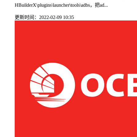
HBuilderX\plugins\launcher\tools\adbs，把ad...
更新时间：2022-02-09 10:35