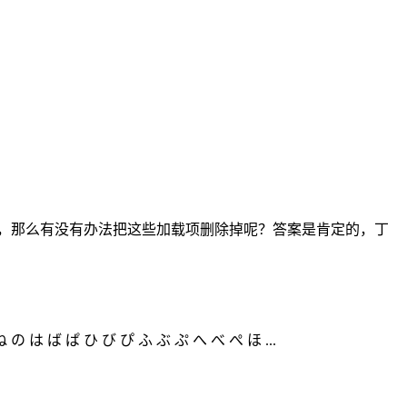
时很卡，那么有没有办法把这些加载项删除掉呢？答案是肯定的，丁
の は ば ぱ ひ び ぴ ふ ぶ ぷ へ べ ぺ ほ ...