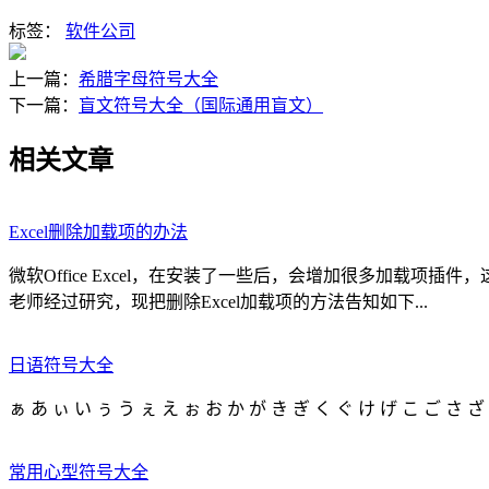
标签：
软件公司
上一篇：
希腊字母符号大全
下一篇：
盲文符号大全（国际通用盲文）
相关文章
Excel删除加载项的办法
微软Office Excel，在安装了一些后，会增加很多加载
老师经过研究，现把删除Excel加载项的方法告知如下...
日语符号大全
ぁ あ ぃ い ぅ う ぇ え ぉ お か が き ぎ く ぐ け げ こ ご さ ざ 
常用心型符号大全