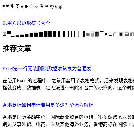
♥❤ ❥ ❣ ♠ ♣ ♧ ♡ ❦ ❧ ღ ۵ ஐ
常用方形矩形符号大全
⊞ ▀▁ ▂ ▃ ▄ ▅ ▆ ▇ █ ▉ ▊ ▋ ▋ ▌▍▎▏▐ ░ ▒ ▓ ▔ ■ □ ▢ ▣ ▤ ▥
推荐文章
Excel第一行无法删除(数据表转换为普通表...
在使用Excel的过程中，之前用套用了表格格式，后来发现
格就变成了数据表，是无法进行删除和合并等操作的。这个时候就
香港商标如何申请费用是多少？全流程解析
香港是国际金融中心，国际商业贸易的枢纽，很多做跨境业务
别是从事外贸、电商、以及其他海外业务，香港商标在国际上认可