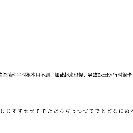
项插件，这些插件平时根本用不到，加载起来也慢，导致Excel运行
し じ す ず せ ぜ そ ぞ た だ ち ぢ っ つ づ て で と ど な に ぬ ね 