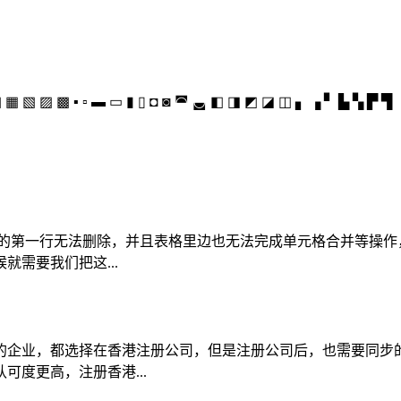
 ▦ ▧ ▨ ▩ ▪ ▫ ▬ ▭ ▮ ▯ ◘ ◙ ◚ ◛ ◧ ◨ ◩ ◪ ◫ ▖ ▗ ▘ ▙ ▚ ▛ ▜ ▝
表格的第一行无法删除，并且表格里边也无法完成单元格合并等操
需要我们把这...
的企业，都选择在香港注册公司，但是注册公司后，也需要同步
度更高，注册香港...