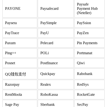
Paysafe
PAYONE
Paysafecard
Payment Hub
(Neteller)
Paysera
PaySimple
PaySsion
PayTrace
PayU
PayZen
Paxum
Pelecard
Pin Payments
Ping++
POLi
Portmanat
Posnet
Postfinance
Qiwi
Quickpay
Rabobank
QQ钱包支付
Razorpay
Realex
RedSys
RentMoola
RoboKassa
RocketGate
Sage Pay
Sberbank
SecPay