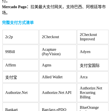
付。
Mercado Pago：
拉美最大支付网关，支持巴西、阿根廷等市
场。
完整支付方式清单
2Checkout
2c2p
2Checkout
Improved
Acapture
99Bill
Adyen
(PayVision)
Affirm
Agms
支付宝国际
Allied Wallet
Arca
支付宝
Authorize.Net
Authorize.Net
Authorize.Net API
Recurring
Billing
BlueOrange
Bankart
Barclays ePDQ