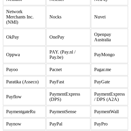
Network
Merchants Inc.
Nocks
Nuvei
(NMI)
Openpay
OkPay
OnePay
Australia
PAY. (Pay.nl /
Oppwa
PayMongo
Pay.be)
Payoo
Pacnet
Pagar.me
Paratika (Asseco)
PayFast
PayGate
PaymentExpress
PaymentExpress
Payflow
(DPS)
/ DPS (A2A)
PaymentgateRu
PaymentSense
PaymentWall
Paynow
PayPal
PayPro