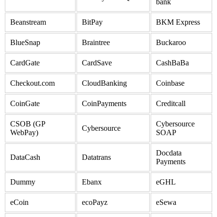
bank
Beanstream
BitPay
BKM Express
BlueSnap
Braintree
Buckaroo
CardGate
CardSave
CashBaBa
Checkout.com
CloudBanking
Coinbase
CoinGate
CoinPayments
Creditcall
CSOB (GP
Cybersource
Cybersource
WebPay)
SOAP
Docdata
DataCash
Datatrans
Payments
Dummy
Ebanx
eGHL
eCoin
ecoPayz
eSewa