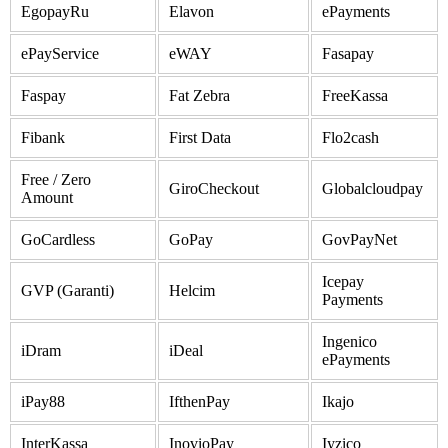
EgopayRu
Elavon
ePayments
ePayService
eWAY
Fasapay
Faspay
Fat Zebra
FreeKassa
Fibank
First Data
Flo2cash
Free / Zero
GiroCheckout
Globalcloudpay
Amount
GoCardless
GoPay
GovPayNet
Icepay
GVP (Garanti)
Helcim
Payments
Ingenico
iDram
iDeal
ePayments
iPay88
IfthenPay
Ikajo
InterKassa
InovioPay
Iyzico