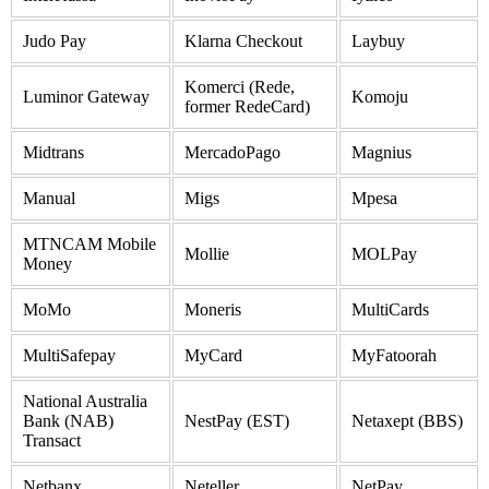
Judo Pay
Klarna Checkout
Laybuy
Komerci (Rede,
Luminor Gateway
Komoju
former RedeCard)
Midtrans
MercadoPago
Magnius
Manual
Migs
Mpesa
MTNCAM Mobile
Mollie
MOLPay
Money
MoMo
Moneris
MultiCards
MultiSafepay
MyCard
MyFatoorah
National Australia
Bank (NAB)
NestPay (EST)
Netaxept (BBS)
Transact
Netbanx
Neteller
NetPay