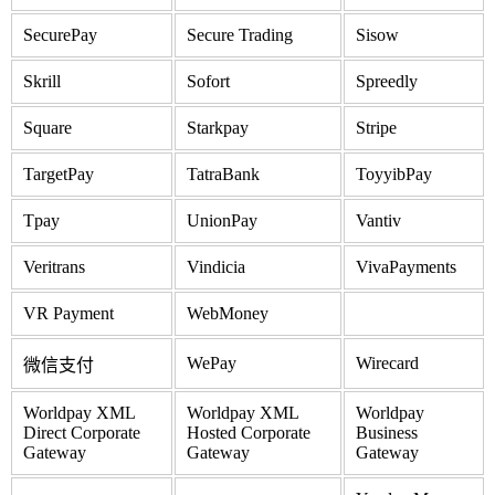
SecurePay
Secure Trading
Sisow
Skrill
Sofort
Spreedly
Square
Starkpay
Stripe
TargetPay
TatraBank
ToyyibPay
Tpay
UnionPay
Vantiv
Veritrans
Vindicia
VivaPayments
VR Payment
WebMoney
WePay
Wirecard
微信支付
Worldpay XML
Worldpay XML
Worldpay
Direct Corporate
Hosted Corporate
Business
Gateway
Gateway
Gateway