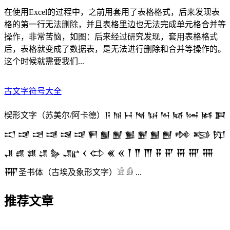
在使用Excel的过程中，之前用套用了表格格式，后来发现表
格的第一行无法删除，并且表格里边也无法完成单元格合并等
操作，非常苦恼，如图：后来经过研究发现，套用表格格式
后，表格就变成了数据表，是无法进行删除和合并等操作的。
这个时候就需要我们...
古文字符号大全
楔形文字（苏美尔/阿卡德）𒀀 𒀁 𒀂 𒀃 𒀄 𒀅 𒀆 𒀇 𒀈 𒀉
𒀊 𒀋 𒀌 𒀍 𒀎 𒀏 𒂍 𒂎 𒂏 𒂐 𒂑 𒂒 𒂓 𒂔 𒂕 𒂖
𒂗 𒂘 𒂙 𒂚 𒂛 𒂜 𒌋 𒌌 𒌍 𒎙 𒐕 𒐖 𒐗 𒐘 𒐙 𒐚 𒐛 𒐜
𒐝圣书体（古埃及象形文字）𓀀 𓀁 ...
推荐文章