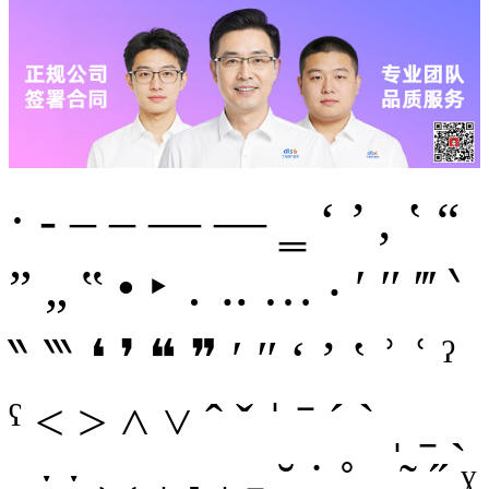
· ‑ ‒ – — ― ‗ ‘ ’ ‚ ‛ “
” „ ‟ • ‣ ․ ‥ … ‧ ′ ″ ‴ ‵
‶ ‷ ❛ ❜ ❝ ❞ ʹ ʺ ʻ ʼ ʽ ʾ ʿ ˀ
ˁ ˂ ˃ ˄ ˅ ˆ ˇ ˈ ˉ ˊ ˋ ˌ ˍ ˎ
ˏ ː ˑ ˒ ˓ ˔ ˕ ˖ ˗ ˘ ˙ ˚ ˛ ˜ ˝ ˠ